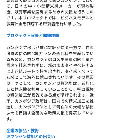
て、日本の中・小型精米機メーカーが現地製
造、販売事業を展開するための支援を行うもの
です。本プロジェクトでは、ビジネスモデルと
事業計画を作成するFS調査を行いました。
プロジェクト背景と開発課題
カンボジア米は品質に定評がある一方で、自国
消費の倍の約400 万トンの余剰籾を生産してい
るものの、カンボジアのコメ生産量の約半量が
国内で精米されずに、籾のままタイやベトナム
に非正規ルートで持ち出され、タイ米・ベトナ
ム米として海外に輸出されています。その原因
の一つとして、カンボジアの精米所は、老朽化
した精米機を利用していることから、輸出規格
の精米加工が困難である点が挙げられます。近
年、カンボジア政府は、国内での精米加工を推
進し、カンボジア米として精白米の大幅な輸出
拡大を目指す全面的な政策支援を発表していま
す。
企業の製品・技術
※フンセン首相との出会い