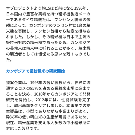
本プロジェクトより約15ほど前になる1996年、
日本国内で豊富な実績を持つ精米機製造メーカ
ーであるタイワ精機社は、フンセン大統領の依
頼によって、カンボジアのフンセン村に1台の精
米機を寄贈し、フンセン首相から勲章を授与さ
れました。しかし、その精米機は日本で主流の
短粒米対応の精米機であったため、カンボジア
の長粒米は精米中に折れることが多く、精米機
の製造者としては忸怩たる思いを残すものでし
た。
カンボジアで長粒種米の研究開始
提案企業は、1996年の苦い経験から、世界に流
通するコメの85％を占める長粒米市場に進出す
ることを決め、2010年からカンボジアにて開発
研究を開始し、2012年には、性能試験を完了
し、輸出基準をクリアしました。本事業での提
案製品は、小型でありながら歩留まりがよく、
砕米率の低い精白米の生産が可能であるため、
現在、精米産業を支える大多数の中小精米所に
対応した製品です。