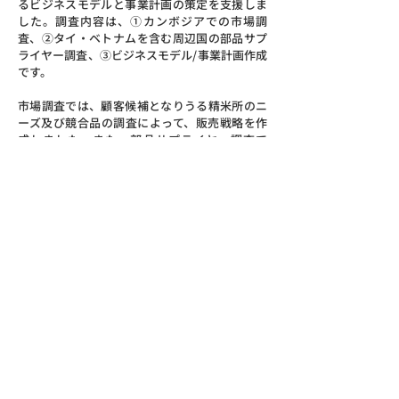
るビジネスモデルと事業計画の策定を支援しま
した。調査内容は、①カンボジアでの市場調
査、②タイ・ベトナムを含む周辺国の部品サプ
ライヤー調査、③ビジネスモデル/事業計画作成
です。
市場調査では、顧客候補となりうる精米所のニ
ーズ及び競合品の調査によって、販売戦略を作
成しました。また、部品サプライヤー調査で
は、技術面と価格面で提携可能性のある企業を
選定し、コスト削減方法を検討しました。これ
らの調査結果を基に、継続的に現地化を進める
ことを念頭に置いた短期・中長期的なビジネス
モデルと事業計画・数値計画を策定した。
左：籾のまま持ち出し（取り引き）されてい