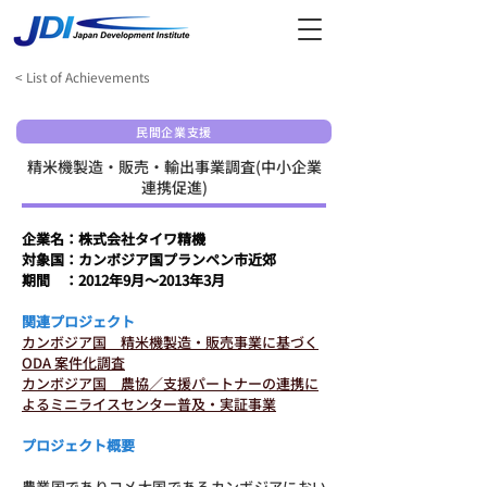
< List of Achievements
民間企業支援
精米機製造・販売・輸出事業調査(中小企業
連携促進)
企業名：株式会社タイワ精機
対象国：カンボジア国プランペン市近郊
​期間　：2012年9月～2013年3月
関連プロジェクト
カンボジア国　精米機製造・販売事業に基づく
ODA 案件化調査
カンボジア国　農協／支援パートナーの連携に
よるミニライスセンター普及・実証事業
プロジェクト概要
農業国でありコメ大国であるカンボジアにおい