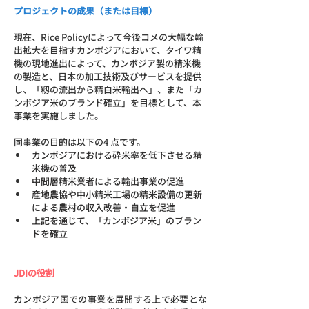
プロジェクトの成果（または目標）
現在、Rice Policyによって今後コメの大幅な輸
出拡大を目指すカンボジアにおいて、タイワ精
機の現地進出によって、カンボジア製の精米機
の製造と、日本の加工技術及びサービスを提供
し、「籾の流出から精白米輸出へ」、また「カ
ンボジア米のブランド確立」を目標として、本
事業を実施しました。
同事業の目的は以下の4 点です。
カンボジアにおける砕米率を低下させる精
米機の普及
中間層精米業者による輸出事業の促進
産地農協や中小精米工場の精米設備の更新
による農村の収入改善・自立を促進
上記を通じて、「カンボジア米」のブラン
ドを確立
JDIの役割
カンボジア国での事業を展開する上で必要とな