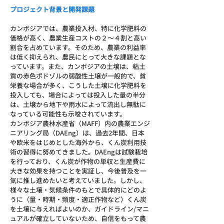
プロジェクト背景と開発課題
カンボジアでは、農業投入材、特に化学肥料の
価格が高く、農業生産コストの２～４割と高い
割合を占めています。そのため、農業の利益率
は低く抑えられ、農民にとって大きな課題とな
っています。また、カンボジアの土壌は、粘土
質の赤色ポドゾルの弱酸性土壌が一般的で、貧
栄養な場合が多く、こうした土壌に化学肥料を
投入しても、場合によっては投入した量の半分
は、土壌から地下や雨水によって流出し無駄に
なっている可能性も示唆されています。
カンボジア農林水産省（MAFF）内の農業エンジ
ニアリング局（DAEng）は、過去2年間、日本
や欧米をはじめとした海外から、くん炭利用技
術の習得に努めてきました。DAEngは試験栽培
を行っており、くん炭が作物の単収と生産費に
大きな効果を持つことを実証し、今後普及を一
気に推し進めたいと考えていました。しかし、
様々な土壌・気候条件のもとで具体的にどのよ
うに（量・時期・頻度・適正作物など）くん炭
を土壌に与えればよいのか、ガイドライン/マニ
ュアルが確立していないため、自信をもって農