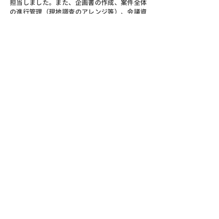
担当しました。また、企画書の作成、案件全体
の進行管理（現地調査のアレンジ等）、会議資
料・報告書作成（精算報告支援含む）も支援し
ました。籾殻炭化の技術的検討と事業計画は関
西産業が担当し、試験栽培設計は外部人材とし
て参加した土壌専門家（大学教授）が担当しま
した。
左：くん炭の土壌改良効果試験（稲：水
田）　　  　　　            　　  右：くん炭の土壌
改良効果試験（稲：バケツ栽培）
左：くん炭の土壌改良効果試験（トウモロコ