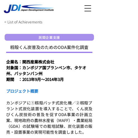
< List of Achievements
民間企業支援
籾殻くん炭普及のためのODA案件化調査
企業名：関西産業株式会社
対象国：カンボジア国プランペン市、タケオ
州、バッタンバン州
​期間　：2013年9月～2014年3月
プロジェクト概要
カンボジアに①籾殻バッチ式炭化機／②籾殻プ
ラント式炭化装置を導入することで、くん炭及
びくん炭技術の普及を促すODA事業の計画立
案、現地政府の農林水産省（MAFF）・農業総局
（GDA）の試験場での栽培試験、炭化装置の販
売・設置事業の実現可能性を調査しました。