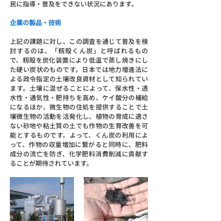
民に指導・普及をできない状況にあります。
企業の製品・技術
上記の課題に対し、この調査を通じて普及を検
討するのは、「籾殻くん炭」と呼ばれるもの
で、籾殻を炭化装置により低温で蒸し焼きにし
た硬い炭状のものです。日本では地力増進法に
よる政令指定の土壌改良資材として知られてい
ます。土壌に混ぜることによって、保水性・透
水性・通気性・肥持ちを高め、ケイ酸分の補給
になるほか、微生物の住処を提供することで土
壌微生物の活動を活発化し、植物の育成に適さ
ない砂地や粘土質の土でも作物の生育改善を可
能とするものです。よって、くん炭の利用によ
って、作物の収量増加に繋がると同時に、肥料
成分の流亡を防ぎ、化学肥料消費削減に貢献す
ることが期待されています。