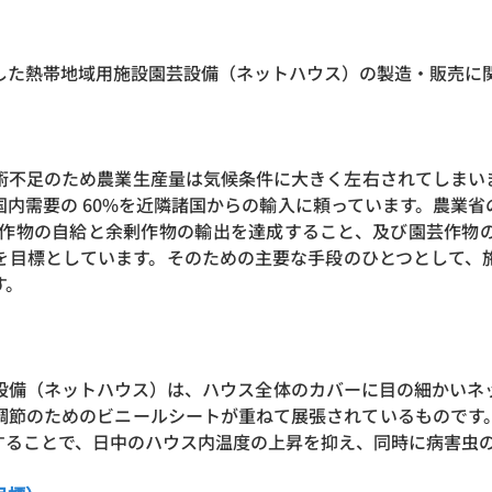
応した熱帯地域用施設園芸設備（ネットハウス）の製造・販売に
術不足のため農業生産量は気候条件に大きく左右されてしまい
国内需要の 60%を近隣諸国からの輸入に頼っています。農業省
に園芸作物の自給と余剰作物の輸出を達成すること、及び園芸作物
を目標としています。そのための主要な手段のひとつとして、施
す。
備（ネットハウス）は、ハウス全体のカバーに目の細かいネ
節のためのビニールシートが重ねて展張されているもので
ることで、日中のハウス内温度の上昇を抑え、同時に病害虫の侵