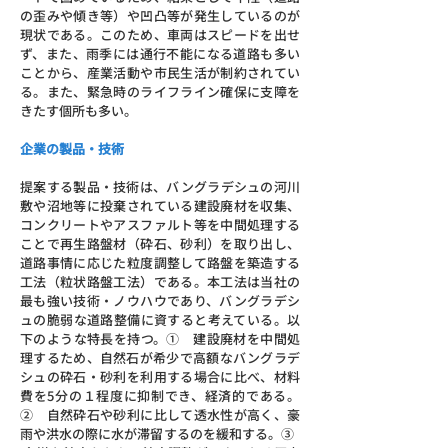
の歪みや傾き等）や凹凸等が発生しているのが
現状である。このため、車両はスピードを出せ
ず、また、雨季には通行不能になる道路も多い
ことから、産業活動や市民生活が制約されてい
る。また、緊急時のライフライン確保に支障を
きたす個所も多い。
企業の製品・技術
提案する製品・技術は、バングラデシュの河川
敷や沼地等に投棄されている建設廃材を収集、
コンクリートやアスファルト等を中間処理する
ことで再生路盤材（砕石、砂利）を取り出し、
道路事情に応じた粒度調整して路盤を築造する
工法（粒状路盤工法）である。本工法は当社の
最も強い技術・ノウハウであり、バングラデシ
ュの脆弱な道路整備に資すると考えている。以
下のような特長を持つ。①    建設廃材を中間処
理するため、自然石が希少で高額なバングラデ
シュの砕石・砂利を利用する場合に比べ、材料
費を5分の１程度に抑制でき、経済的である。
②    自然砕石や砂利に比して透水性が高く、豪
雨や洪水の際に水が滞留するのを緩和する。③   