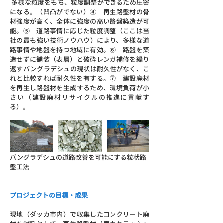
 多様な粒度をもち、粒度調整ができるため圧密
になる。（凹凸がでない）④    再生路盤材の骨
材強度が高く、全体に強度の高い路盤築造が可
能。⑤    道路事情に応じた粒度調整（ここは当
社の最も強い技術ノウハウ）により、多様な道
路事情や地盤を持つ地域に有効。⑥    路盤を築
造せずに舗装（表層）と破砕レンガ補修を繰り
返すバングラデシュの現状は耐久性がなく、こ
れと比較すれば耐久性を有する。⑦    建設廃材
を再生し路盤材を生成するため、環境負荷が小
さい（建設廃材リサイクルの推進に貢献す
る）。
バングラデシュの道路改善を可能にする粒状路
盤工法
プロジェクトの目標・成果
現地（ダッカ市内）で収集したコンクリート廃