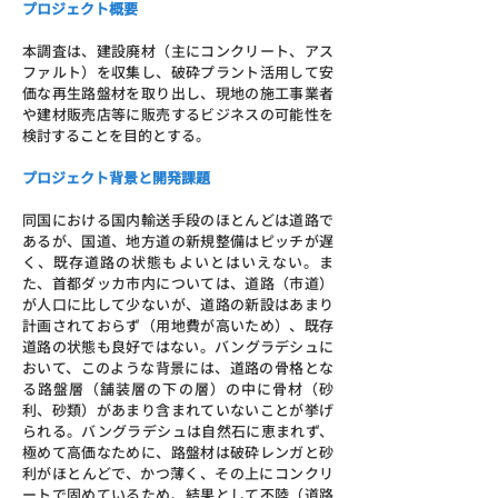
プロジェクト概要
本調査は、建設廃材（主にコンクリート、アス
ファルト）を収集し、破砕プラント活用して安
価な再生路盤材を取り出し、現地の施工事業者
や建材販売店等に販売するビジネスの可能性を
検討することを目的とする。
プロジェクト背景と開発課題
同国における国内輸送手段のほとんどは道路で
あるが、国道、地方道の新規整備はピッチが遅
く、既存道路の状態もよいとはいえない。ま
た、首都ダッカ市内については、道路（市道）
が人口に比して少ないが、道路の新設はあまり
計画されておらず（用地費が高いため）、既存
道路の状態も良好ではない。バングラデシュに
おいて、このような背景には、道路の骨格とな
る路盤層（舗装層の下の層）の中に骨材（砂
利、砂類）があまり含まれていないことが挙げ
られる。バングラデシュは自然石に恵まれず、
極めて高価なために、路盤材は破砕レンガと砂
利がほとんどで、かつ薄く、その上にコンクリ
ートで固めているため、結果として不陸（道路