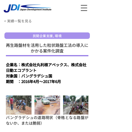
< 実績一覧を見る
民間企業支援, 環境
再生路盤材を活用した粒状路盤工法の導入に
かかる案件化調査
企業名：株式会社丸利根アペックス、株式会社
日動エコプラント
対象国：バングラデシュ国
​期間　：2016年4月～2017年6月
バングラデシュの道路現状（骨格となる路盤が
ないか、または脆弱）